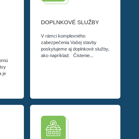
DOPLNKOVÉ SLUŽBY
V rámci komplexného
zabezpečenia Vašej stavby
poskytujeme aj doplnkové
služby, ako napríklad: Čistenie...
bornú
rstvy
a je