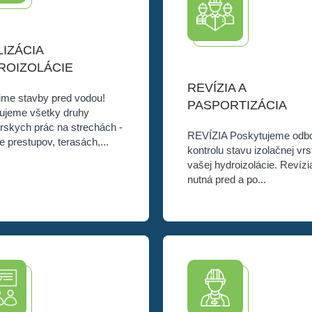
IZÁCIA
ROIZOLÁCIE
REVÍZIA A
ime stavby pred vodou!
PASPORTIZÁCIA
zujeme všetky druhy
érskych prác na strechách
REVÍZIA Poskytujeme od
ne prestupov, terasách,...
kontrolu stavu izolačnej v
vašej hydroizolácie. Revízi
nutná pred a po...