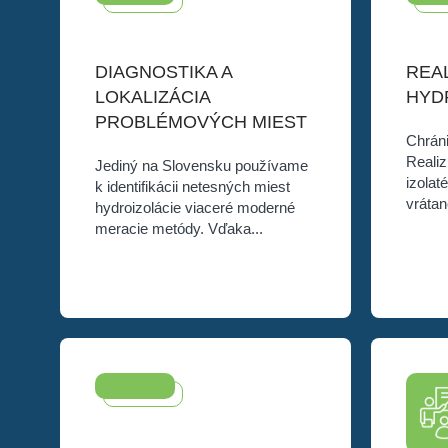
DIAGNOSTIKA A
REAL
LOKALIZÁCIA
HYD
PROBLÉMOVÝCH MIEST
Chrán
Reali
Jediný na Slovensku používame
izolat
k identifikácii netesných miest
-vráta
hydroizolácie viaceré moderné
meracie metódy. Vďaka...